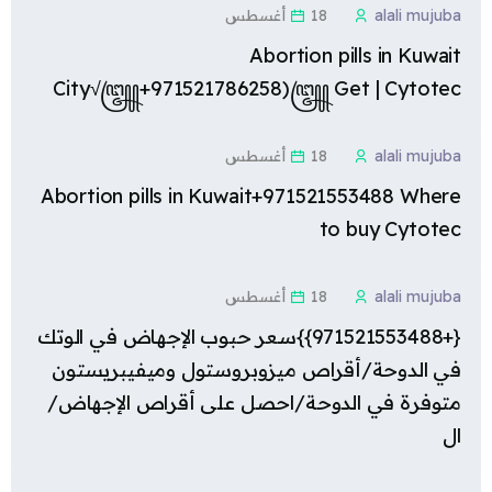
alali mujuba
18 أغسطس
Abortion pills in Kuwait
City√꧅+971521786258)꧅ Get | Cytotec
alali mujuba
18 أغسطس
Abortion pills in Kuwait+971521553488 Where
to buy Cytotec
alali mujuba
18 أغسطس
{+971521553488}}سعر حبوب الإجهاض في الوتك
في الدوحة/أقراص ميزوبروستول وميفيبريستون
متوفرة في الدوحة/احصل على أقراص الإجهاض/
ال