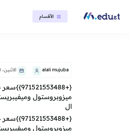
الأقسام
خطى إلى المحتوى الرئيسي
لكتل
لكتل
alali mujuba
الاثنين، 18 أغسطس 2025، 11:21 AM
{+1553488
ميزوبروستول وميفيبريس
ال
{+1553488
ميزوبروستول وميفيبريس