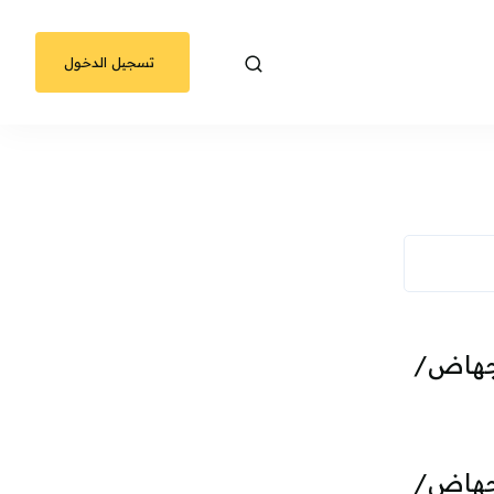
تسجيل الدخول
إجهاض/
إجهاض/