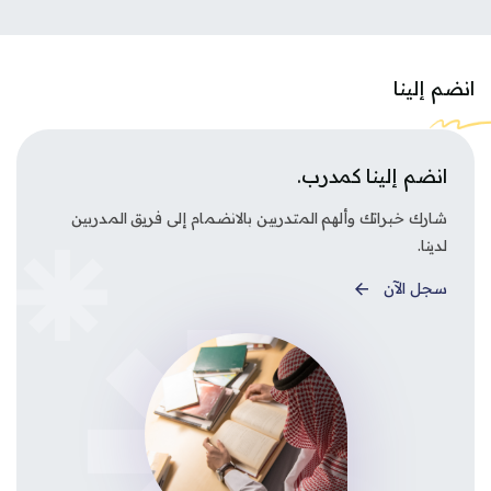
وز [مينا] منطقة البطاقات
انضم إلينا
انضم إلينا كمدرب.
شارك خبراتك وألهم المتدربين بالانضمام إلى فريق المدربين
لدينا.
سجل الآن