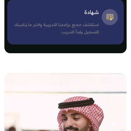
شهادة
استكشف جميع برامجنا التدريبية واختر ما يناسبك
للتسجيل وابدأ التدريب.
وز [مينا] منطقة من نحن 3