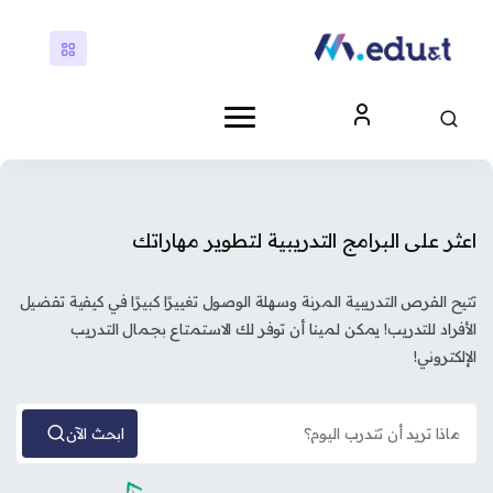
وز منطقة المميزات [مينا] الثانية
كتل
ز [مينا] لافتة 3
اعثر على البرامج التدريبية لتطوير مهاراتك
تتيح الفرص التدريبية المرنة وسهلة الوصول تغييرًا كبيرًا في كيفية تفضيل
الأفراد للتدريب! يمكن لمينا أن توفر لك الاستمتاع بجمال التدريب
الإلكتروني!
ابحث الآن