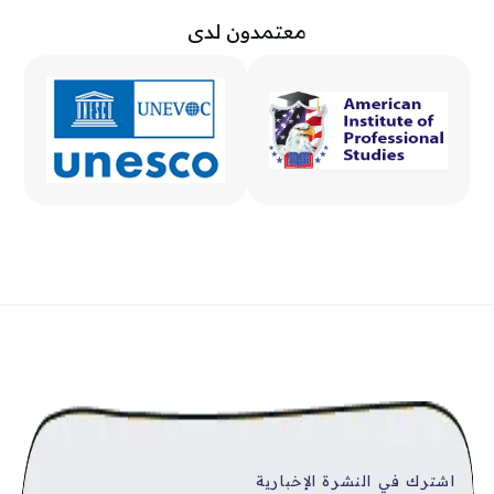
ز منطقة الشركاء 2 [مينا]
معتمدون لدى
ى إلى المحتوى الرئيسي
كتل
كتل
كتل
اشترك في النشرة الإخبارية