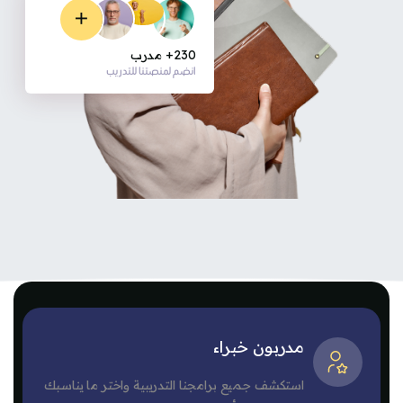
230+ مدرب
انضم لمنصتنا للتدريب
مدربون خبراء
وز منطقة العروض الترويجية [مينا]
استكشف جميع برامجنا التدريبية واختر ما يناسبك