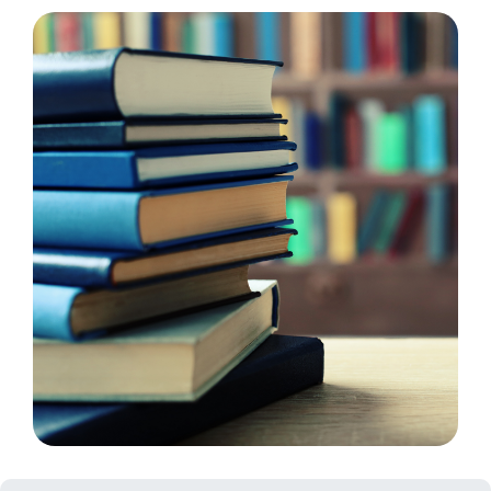
وز [مينا] منطقة الأقسام 2