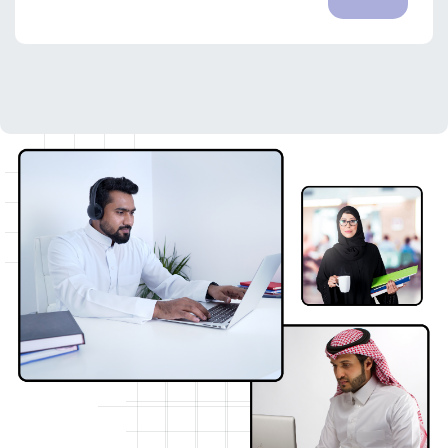
وز [مينا] كن مدربًا