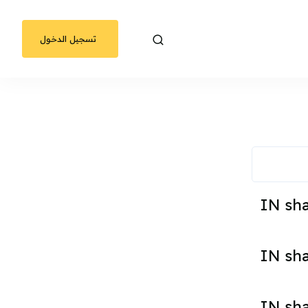
تسجيل الدخول
IN sh
IN sh
IN sh