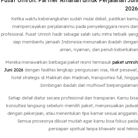
Pusat Umroh: Partner Amanah untuk Perjalanan Ju
20
Ketika waktu keberangkatan sudah mulai dekat, pastikan k
mempercayakan perjalananmu pada penyelenggara resmi 
profesional. Pusat Umroh hadir sebagai salah satu mitra terbaik y
siap membantu jamaah Indonesia menunaikan ibadah den
aman, nyaman, dan penuh keberkah
Mereka menawarkan berbagai paket resmi termasuk
paket
umr
Juni 2026
dengan fasilitas lengkap: pengurusan visa, tiket pesaw
hotel strategis di Makkah dan Madinah, transportasi full, hin
bimbingan ibadah dari muthowif berpengalam
Setiap detail diatur secara profesional dan transparan. Kamu b
konsultasi langsung sebelum memilih paket, menyesuaikan jad
dengan pekerjaan, atau menentukan tipe kamar sesuai anggar
Semua prosesnya dibuat mudah agar kamu bisa fokus p
persiapan spiritual tanpa khawatir soal tekn