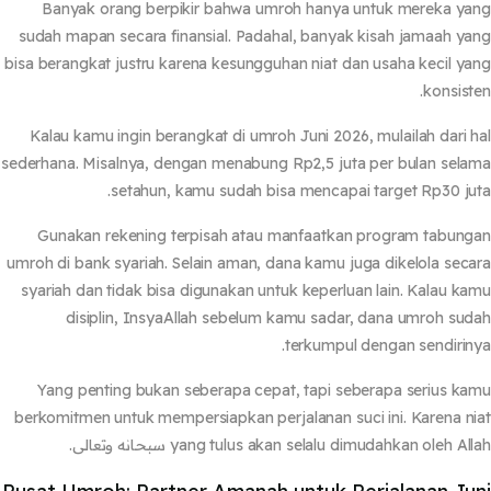
Banyak orang berpikir bahwa umroh hanya untuk mereka y
sudah mapan secara finansial. Padahal, banyak kisah jamaah y
bisa berangkat justru karena kesungguhan niat dan usaha kecil y
konsist
Kalau kamu ingin berangkat di
umroh Juni 2026
, mulailah dari 
sederhana. Misalnya, dengan menabung Rp2,5 juta per bulan sel
setahun, kamu sudah bisa mencapai target Rp30 ju
Gunakan rekening terpisah atau manfaatkan program tabun
umroh di bank syariah. Selain aman, dana kamu juga dikelola sec
syariah dan tidak bisa digunakan untuk keperluan lain. Kalau k
disiplin, InsyaAllah sebelum kamu sadar, dana umroh su
terkumpul dengan sendirin
Yang penting bukan seberapa cepat, tapi seberapa serius k
berkomitmen untuk mempersiapkan perjalanan suci ini. Karena n
yang tulus akan selalu dimudahkan oleh A سبحانه وتعالى.