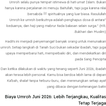
Umroh selalu punya tempat istimewa di hati umat Islam. Bu
hanya karena perjalanan ini menuju Baitullah, tapi juga karena ni
spiritualnya yang luar biasa. Rasulu ﷺ bersabda:
"Umroh ke umroh berikutnya adalah penghapus dosa di anta
keduanya, dan haji yang mabrur tiada balasan selain surga."
(H
Bukhari dan Musli
Hadits ini menjadi penyemangat banyak orang untuk menunai
umroh. Setiap langkah di Tanah Suci bukan sekadar ibadah, tapi j
upaya memperbarui hati, memperbaiki diri, dan mendekatkan d
pada Sang Pencip
Dan ketika dilakukan di waktu yang tenang seperti Juni 2026, iba
akan terasa lebih personal. Kamu bisa berdoa lebih lama di de
Ka’bah, shalat tanpa terburu-buru, dan merenungkan setiap a
yang dibaca dengan ketenangan bat
Biaya Umroh Juni 2026: Lebih Terjangkau, Kualit
Tetap Terja