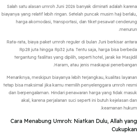
Salah satu alasan
umroh Juni 2026
banyak diminati adalah kar
biayanya yang relatif lebih ringan. Setelah puncak musim haji berla
harga akomodasi, transportasi, dan tiket pesawat cender
menur
Rata-rata, biaya paket umroh reguler di bulan Juni berkisar ant
Rp28 juta hingga Rp32 juta. Tentu saja, harga bisa berb
tergantung fasilitas yang dipilih, seperti hotel, jarak ke Masji
Haram, atau jenis maskapai penerbang
Menariknya, meskipun biayanya lebih terjangkau, kualitas laya
tetap bisa maksimal jika kamu memilih penyelenggara umroh re
dan berpengalaman. Hindari penawaran harga yang tidak ma
akal, karena perjalanan suci seperti ini butuh kejelasan 
keamanan huku
Cara Menabung Umroh: Niatkan Dulu, Allah ya
Cukupk