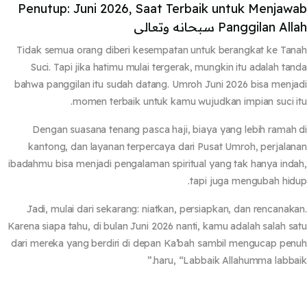
Penutup: Juni 2026, Saat Terbaik untuk Menjaw
Panggilan A سبحانه وتعالى
Tidak semua orang diberi kesempatan untuk berangkat ke Ta
Suci. Tapi jika hatimu mulai tergerak, mungkin itu adalah ta
bahwa panggilan itu sudah datang.
Umroh Juni 2026
bisa menj
momen terbaik untuk kamu wujudkan impian suci i
Dengan suasana tenang pasca haji, biaya yang lebih ramah
kantong, dan layanan terpercaya dari Pusat Umroh, perjala
ibadahmu bisa menjadi pengalaman spiritual yang tak hanya ind
tapi juga mengubah hid
Jadi, mulai dari sekarang: niatkan, persiapkan, dan rencanak
Karena siapa tahu, di bulan Juni 2026 nanti, kamu adalah salah s
dari mereka yang berdiri di depan Ka’bah sambil mengucap pe
haru,
“Labbaik Allahumma labbai