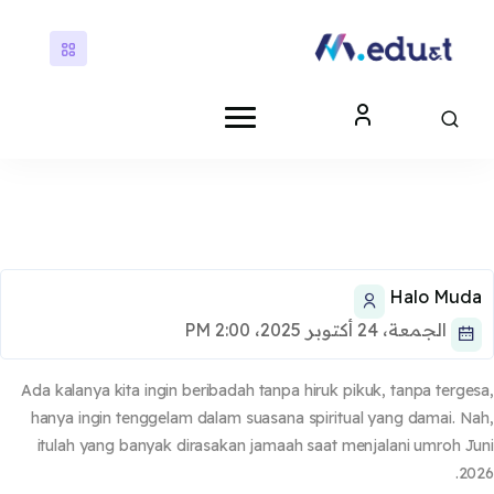
ى إلى المحتوى الرئيسي
كتل
كتل
Halo Mud
الجمعة، 24 أكتوبر 2025، 2:00 PM
Ada kalanya kita ingin beribadah tanpa hiruk pikuk, tanpa terge
hanya ingin tenggelam dalam suasana spiritual yang damai. N
itulah yang banyak dirasakan jamaah saat menjalani
umroh J
.
20