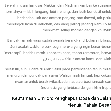
Setelah musim haji usai, Makkah dan Madinah kembali ke suas
normalnya — lebih lengang, lebih tenang, dan lebih kondusif un
beribadah. Tak ada antrean panjang saat thawaf, tak pe
menunggu lama di Raudhah, dan yang paling penting: kamu b
menikmati setiap momen dengan khusy
Banyak jamaah yang sudah pernah berangkat di bulan ini bila
Juni adalah waktu terbaik bagi mereka yang ingin benar-be
“meresapi” ibadah umroh. Tanpa tekanan, tanpa keramaian, ha
fokus antara kamu dan A سبحانه وتعالى.
Selain itu, suhu udara di Arab Saudi pada pertengahan tahun mu
menurun dari puncak panasnya. Walau masih hangat, tapi cu
nyaman untuk beraktivitas ibadah, apalagi bagi jamaah d
Indonesia yang terbiasa dengan iklim trop
Keutamaan Umroh: Penghapus Dosa dan Jal
Menuju Pahala Bes