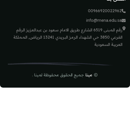
00966920022962
info@mena.edu.sa
رقم المبنى 6519 الشارع طريق الامام سعود بن عبدالعزيز الرقم
الفرعي 3850 حي الشهداء الرمز البريدي 13241 الرياض, المملكة
العربية السعودية
مينا
. جميع الحقوق محفوظة لمينا .