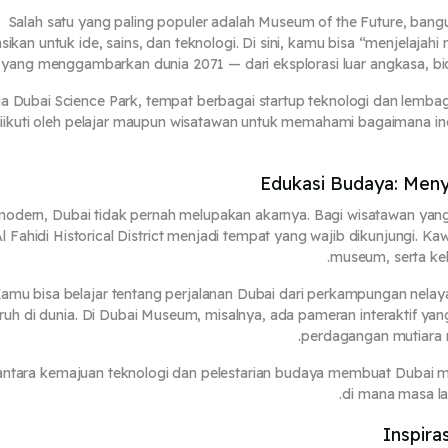
Salah satu yang paling populer adalah
Museum of the Future
, bang
sikan untuk ide, sains, dan teknologi. Di sini, kamu bisa “menjelajahi 
yang menggambarkan dunia 2071 — dari eksplorasi luar angkasa, bio
ga
Dubai Science Park
, tempat berbagai startup teknologi dan lembag
diikuti oleh pelajar maupun wisatawan untuk memahami bagaimana ino
Edukasi Budaya: Menye
modern, Dubai tidak pernah melupakan akarnya. Bagi wisatawan yan
l Fahidi Historical District
menjadi tempat yang wajib dikunjungi. Kaw
museum, serta kehi
amu bisa belajar tentang perjalanan Dubai dari perkampungan nelayan
uh di dunia. Di
Dubai Museum
, misalnya, ada pameran interaktif y
perdagangan mutiara m
antara kemajuan teknologi dan pelestarian budaya membuat Dubai 
di mana masa la
Inspira