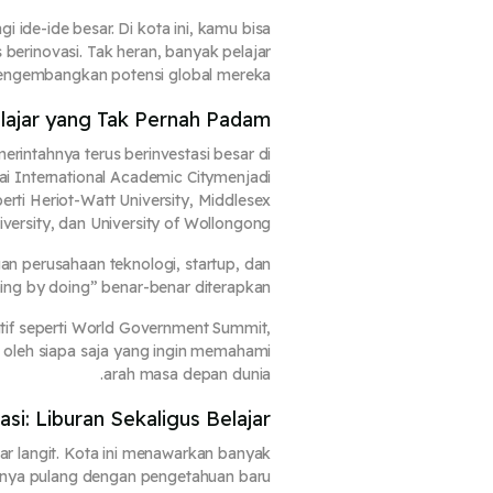
 ide-ide besar. Di kota ini, kamu bisa
berinovasi. Tak heran, banyak pelajar
mengembangkan potensi global mereka.
ajar yang Tak Pernah Padam
rintahnya terus berinvestasi besar di
ai International Academic Citymenjadi
ti Heriot-Watt University, Middlesex
iversity, dan University of Wollongong.
ngan perusahaan teknologi, startup, dan
ing by doing” benar-benar diterapkan.
tif seperti World Government Summit,
 oleh siapa saja yang ingin memahami
arah masa depan dunia.
si: Liburan Sekaligus Belajar
ar langit. Kota ini menawarkan banyak
gnya
pulang dengan pengetahuan baru