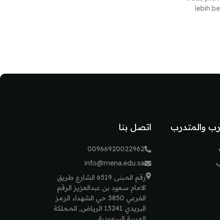
lebih b
رب والمتدرب
اتصل بنا
00966920022962
ب
info@mena.edu.sa
رقم المبنى 6519 الشارع طريق
الامام سعود بن عبدالعزيز الرقم
الفرعي 3850 حي الشهداء الرمز
البريدي 13241 الرياض, المملكة
العربية السعودية