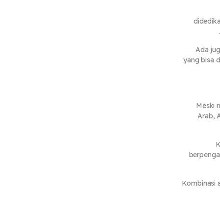
didedika
Ada ju
yang bisa 
Meski 
Arab,
A
K
berpengar
Kombinasi 