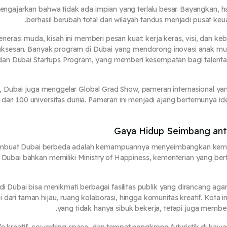
ngajarkan bahwa tidak ada impian yang terlalu besar. Bayangkan, h
berhasil berubah total dari wilayah tandus menjadi pusat keua
enerasi muda, kisah ini memberi pesan kuat: kerja keras, visi, dan ke
ksesan. Banyak program di Dubai yang mendorong inovasi anak muda
dan Dubai Startups Program, yang memberi kesempatan bagi talenta
n, Dubai juga menggelar Global Grad Show, pameran internasional y
h dari 100 universitas dunia. Pameran ini menjadi ajang bertemunya i
Gaya Hidup Seimbang ant
buat Dubai berbeda adalah kemampuannya menyeimbangkan kema
 Dubai bahkan memiliki Ministry of Happiness, kementerian yang ber
 Dubai bisa menikmati berbagai fasilitas publik yang dirancang agar h
 dari taman hijau, ruang kolaborasi, hingga komunitas kreatif. Kota
yang tidak hanya sibuk bekerja, tetapi juga member