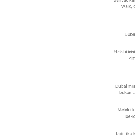
Banyak kaf
Walk, 
Dubai
Melalui ini
vir
Dubai mem
bukan s
Melalui 
ide-i
Jadi, jik