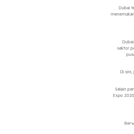
Dubai t
menemukan p
Dubai
sektor p
pus
Di sini
Selain pe
Expo 2020 
Berw