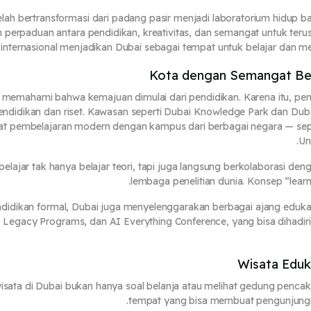
elah bertransformasi dari padang pasir menjadi laboratorium hidup bagi
erpaduan antara pendidikan, kreativitas, dan semangat untuk terus 
internasional menjadikan Dubai sebagai tempat untuk belajar dan 
Kota dengan Semangat Bel
 memahami bahwa kemajuan dimulai dari pendidikan. Karena itu, peme
endidikan dan riset. Kawasan seperti Dubai Knowledge Park dan Dub
at pembelajaran modern dengan kampus dari berbagai negara — seper
Un
, pelajar tak hanya belajar teori, tapi juga langsung berkolaborasi de
lembaga penelitian dunia. Konsep “learn
ndidikan formal, Dubai juga menyelenggarakan berbagai ajang eduka
Legacy Programs, dan AI Everything Conference, yang bisa dihadiri
Wisata Eduka
isata di Dubai bukan hanya soal belanja atau melihat gedung pencak
.
tempat yang bisa membuat pengunjun