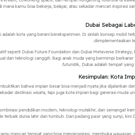
e kreatif, coworking space, dan tempat nongkrong futuristik di kaw
di mana kamu bisa bekerja, belajar, atau sekadar mencari inspirasi
Dubai Sebagai Lab
 adalah kota yang berani bereksperimen. Di sinilah konsep mobil te
diimplementasikan le
siatif seperti Dubai Future Foundation dan Dubai Metaverse Strategy, 
tual dan teknologi canggih. Bagi anak muda yang bermimpi berkarier d
futuristik, Dubai adalah tempat yang
Kesimpulan: Kota Imp
buktikan bahwa impian besar bisa menjadi nyata jika dijalankan denga
ekadar destinasi wisata, tapi juga kota impian bagi generasi muda un
kombinasi pendidikan modern, teknologi mutakhir, dan semangat ke
de terbaik dunia lahir dan tumbuh. Dari padang pasir yang sunyi, ki
a kamu mencari tempat yang bisa menginspirasi, membuka wawasan, 