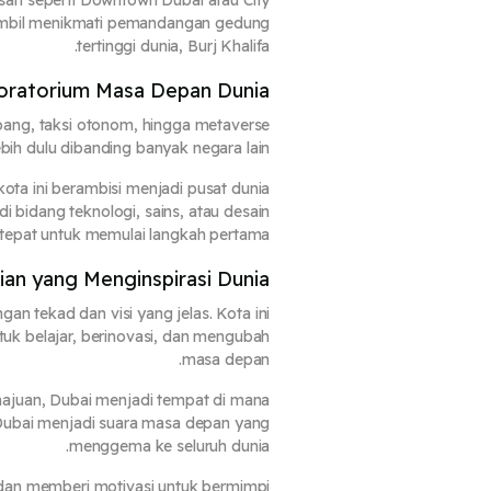
asan seperti Downtown Dubai atau City
 sambil menikmati pemandangan gedung
tertinggi dunia, Burj Khalifa.
oratorium Masa Depan Dunia
rbang, taksi otonom, hingga metaverse
bih dulu dibanding banyak negara lain.
kota ini berambisi menjadi pusat dunia
i bidang teknologi, sains, atau desain
 tepat untuk memulai langkah pertama.
ian yang Menginspirasi Dunia
n tekad dan visi yang jelas. Kota ini
tuk belajar, berinovasi, dan mengubah
masa depan.
majuan, Dubai menjadi tempat di mana
ni Dubai menjadi suara masa depan yang
menggema ke seluruh dunia.
dan memberi motivasi untuk bermimpi