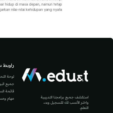
ar hidup di masa depan, namun tetap
rkan nilai-nilai kehidupan yang nyata.
لكتل
لكتل
راوبط س
لوحة التح
جميع البرا
قائمة ال
استكشف جميع برامجنا التدريبية
مهام ومس
واختر الأنسب لك للتسجيل وبدء
التعلم.