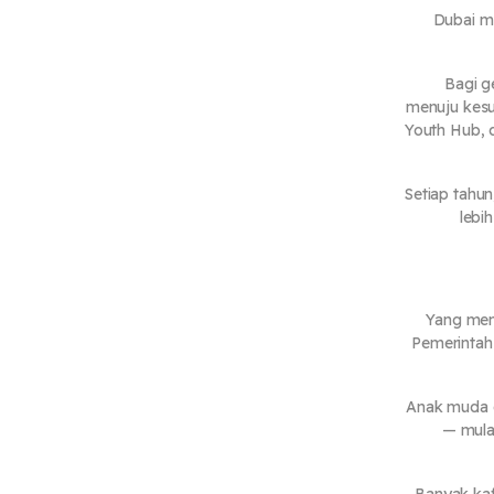
Dubai me
Bagi g
menuju kesu
Youth Hub, 
Setiap tahu
lebi
Yang mem
Pemerintah
Anak muda di
— mulai