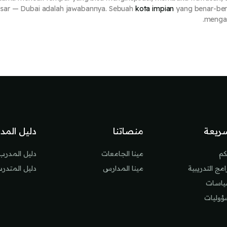
esar — Dubai adalah jawabannya. Sebuah
kota impian
yang benar-ben
mengaja
ريعة
منصاتنا
دليل المد
كم
مينا الجامعات
دليل المدرب
مج التدريبية
مينا المدارس
دليل المتدر
سياسات
ؤوليات