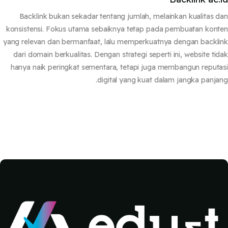
Backlink bukan sekadar tentang jumlah, melainkan kualitas 
konsistensi. Fokus utama sebaiknya tetap pada pembuatan kon
yang relevan dan bermanfaat, lalu memperkuatnya dengan backl
dari domain berkualitas. Dengan strategi seperti ini, website ti
hanya naik peringkat sementara, tetapi juga membangun reput
digital yang kuat dalam jangka panja
كتل
كتل