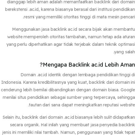
dianggap lebih aman adalah memanfaatkan backlink dari dom
berekstensi .ac.id, karena biasanya berasal dari institusi pendidi
resmi yang memiliki otoritas tinggi di mata mesin penca
Menggunakan jasa backlink ac.id secara bijak akan memba
website memperoleh otoritas tambahan, namun tetap ada atu
yang perlu diperhatikan agar tidak terjebak dalam teknik optim
yang sal
Mengapa Backlink ac.id Lebih Ama
Domain
.ac.id
identik dengan lembaga pendidikan tinggi
Indonesia. Karena kredibilitasnya yang kuat, backlink dari domain 
cenderung lebih bernilai dibandingkan dengan domain biasa. Goo
menilai situs pendidikan sebagai sumber yang terpercaya, sehin
tautan dari sana dapat meningkatkan reputasi websi
Selain itu, backlink dari domain
.ac.id
biasanya lebih sulit didapat
secara organik. Hal inilah yang membuat jasa penyedia backl
jenis ini memiliki nilai tambah. Namun, penggunaan yang tidak te