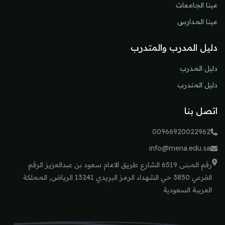
مينا الجامعات
مينا المدارس
دليل المدرب والمتدرب
دليل المدرب
دليل المتدرب
اتصل بنا
00966920022962
info@mena.edu.sa
رقم المبنى 6519 الشارع طريق الامام سعود بن عبدالعزيز الرقم
الفرعي 3850 حي الشهداء الرمز البريدي 13241 الرياض, المملكة
العربية السعودية