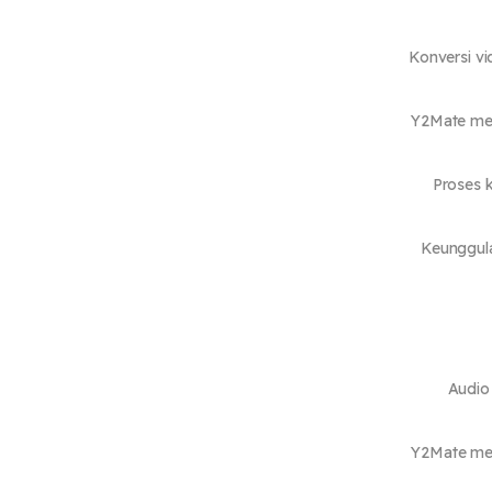
Konversi vi
Y2Mate men
Proses 
Keunggul
Audio
Y2Mate menj