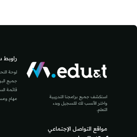
لكتل
لكتل
راوبط س
لوحة التح
جميع البرا
قائمة ال
استكشف جميع برامجنا التدريبية
مهام ومس
واختر الأنسب لك للتسجيل وبدء
التعلم.
مواقع التواصل الإجتماعي