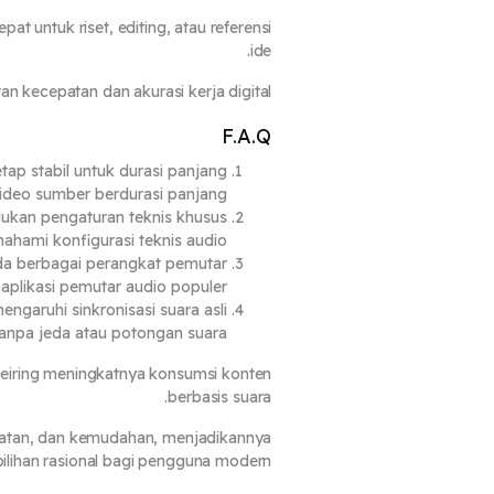
at untuk riset, editing, atau referensi
ide.
n kecepatan dan akurasi kerja digital.
F.A.Q
tap stabil untuk durasi panjang?
video sumber berdurasi panjang.
ukan pengaturan teknis khusus?
hami konfigurasi teknis audio.
a berbagai perangkat pemutar?
plikasi pemutar audio populer.
garuhi sinkronisasi suara asli?
tanpa jeda atau potongan suara.
seiring meningkatnya konsumsi konten
berbasis suara.
epatan, dan kemudahan, menjadikannya
pilihan rasional bagi pengguna modern.