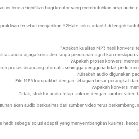
n ini terasa signifikan bagi kreator yang membutuhkan arsip audio cep
praktisan tersebut menjadikan Y2Mate solusi adaptif di tengah tuntuta
Apakah kualitas MP3 hasil konversi te
alitas audio dijaga konsisten tanpa penurunan signifikan meskipun 
Apakah proses konversi memerl
luruh proses dirancang otomatis sehingga pengguna tidak perlu mema
Bisakah audio digunakan pad
File MP3 kompatibel dengan sebagian besar perangkat dan a
Apakah konversi memen
Tidak, struktur audio tetap sinkron dengan sumber video 
tuhan akan audio berkualitas dari sumber video terus berkembang, 
 hadir sebagai solusi adaptif yang menyeimbangkan kualitas, kec