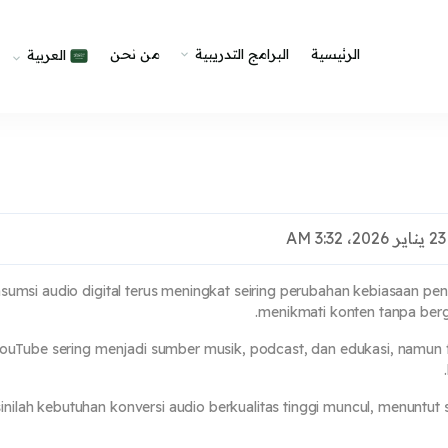
الرئيسية
البرامج التدريبية
من نحن
العربية
sumsi audio digital terus meningkat seiring perubahan kebiasaan pen
menikmati konten tanpa berga
ouTube sering menjadi sumber musik, podcast, dan edukasi, namun fo
sinilah kebutuhan konversi audio berkualitas tinggi muncul, menuntut 