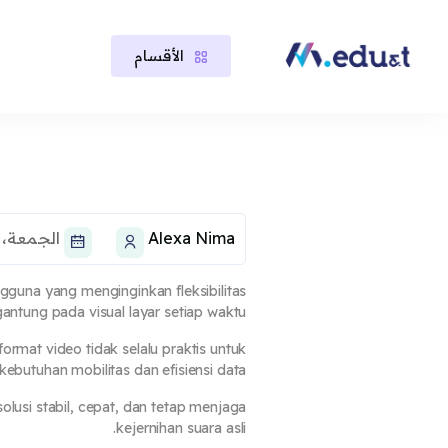
الأقسام
خطى إلى المحتوى الرئيسي
لكتل
لكتل
Alexa Nima
الجمعة، 23 يناير 2026، 3:32 AM
gguna yang menginginkan fleksibilitas
ntung pada visual layar setiap waktu.
rmat video tidak selalu praktis untuk
kebutuhan mobilitas dan efisiensi data.
solusi stabil, cepat, dan tetap menjaga
kejernihan suara asli.