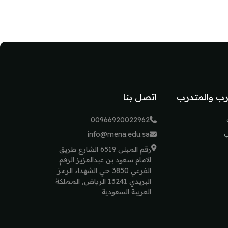
رب والمتدرب
اتصل بنا
00966920022962
ب
info@mena.edu.sa
رقم المبنى 6519 الشارع طريق
الامام سعود بن عبدالعزيز الرقم
الفرعي 3850 حي الشهداء الرمز
البريدي 13241 الرياض, المملكة
العربية السعودية