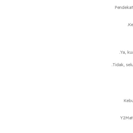
Pendekata
Ke
Ya, ku
Tidak, se
Kebu
Y2Mate