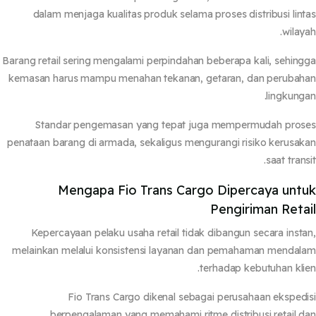
dalam menjaga kualitas produk selama proses distribusi lin
wilay
Barang retail sering mengalami perpindahan beberapa kali, sehin
kemasan harus mampu menahan tekanan, getaran, dan peruba
lingkung
Standar pengemasan yang tepat juga mempermudah pros
penataan barang di armada, sekaligus mengurangi risiko kerusa
saat trans
Mengapa Fio Trans Cargo Dipercaya unt
Pengiriman Reta
Kepercayaan pelaku usaha retail tidak dibangun secara inst
melainkan melalui konsistensi layanan dan pemahaman menda
terhadap kebutuhan kli
Fio Trans Cargo dikenal sebagai perusahaan eksped
berpengalaman yang memahami ritme distribusi retail 