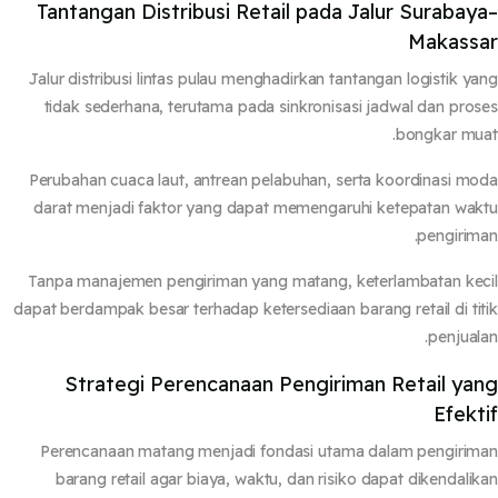
Tantangan Distribusi Retail pada Jalur Surabay
Makass
Jalur distribusi lintas pulau menghadirkan tantangan logistik y
tidak sederhana, terutama pada sinkronisasi jadwal dan pro
bongkar mu
Perubahan cuaca laut, antrean pelabuhan, serta koordinasi m
darat menjadi faktor yang dapat memengaruhi ketepatan wa
pengirim
Tanpa manajemen pengiriman yang matang, keterlambatan ke
dapat berdampak besar terhadap ketersediaan barang retail di ti
penjual
Strategi Perencanaan Pengiriman Retail ya
Efekt
Perencanaan matang menjadi fondasi utama dalam pengiri
barang retail agar biaya, waktu, dan risiko dapat dikendali