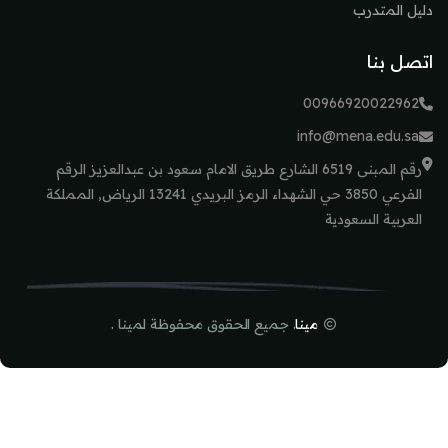
دليل المتدرب
اتصل بنا
00966920022962
info@mena.edu.sa
رقم المبنى 6519 الشارع طريق الامام سعود بن عبدالعزيز الرقم
الفرعي 3850 حي الشهداء الرمز البريدي 13241 الرياض, المملكة
العربية السعودية
مينا
. جميع الحقوق محفوظة لمينا .