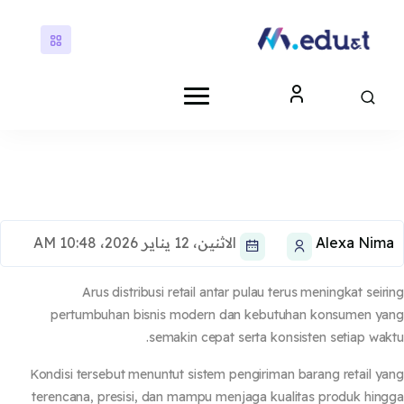
ى إلى المحتوى الرئيسي
كتل
كتل
Alexa Nim
الاثنين، 12 يناير 2026، 10:48 AM
Arus distribusi retail antar pulau terus meningkat seir
pertumbuhan bisnis modern dan kebutuhan konsumen y
semakin cepat serta konsisten setiap wak
Kondisi tersebut menuntut sistem pengiriman barang retail y
terencana, presisi, dan mampu menjaga kualitas produk hin