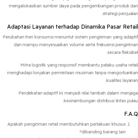
mengalokasikan sumber daya pada pengembangan produk d
strategi penjual
Adaptasi Layanan terhadap Dinamika Pasar Reta
Perubahan tren konsumsi menuntut sistem pengiriman yang adap
dan mampu menyesuaikan volume serta frekuensi pengiri
secara fleksib
Mitra logistik yang responsif membantu pelaku usaha ret
menghadapi lonjakan permintaan musiman tanpa mengorban
kualitas layan
Pendekatan adaptif ini menjadi nilai tambah dalam menj
kesinambungan distribusi lintas pul
F.A
Apakah pengiriman retail membutuhkan perlakuan khusus
dibanding barang lain?