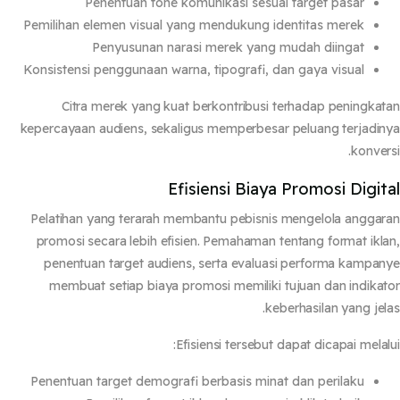
Penentuan tone komunikasi sesuai target pasar
Pemilihan elemen visual yang mendukung identitas merek
Penyusunan narasi merek yang mudah diingat
Konsistensi penggunaan warna, tipografi, dan gaya visual
Citra merek yang kuat berkontribusi terhadap peningka
kepercayaan audiens, sekaligus memperbesar peluang terjadi
konver
Efisiensi Biaya Promosi Digit
Pelatihan yang terarah membantu pebisnis mengelola angga
promosi secara lebih efisien. Pemahaman tentang format ikl
penentuan target audiens, serta evaluasi performa kampa
membuat setiap biaya promosi memiliki tujuan dan indika
keberhasilan yang jel
Efisiensi tersebut dapat dicapai melal
Penentuan target demografi berbasis minat dan perilaku