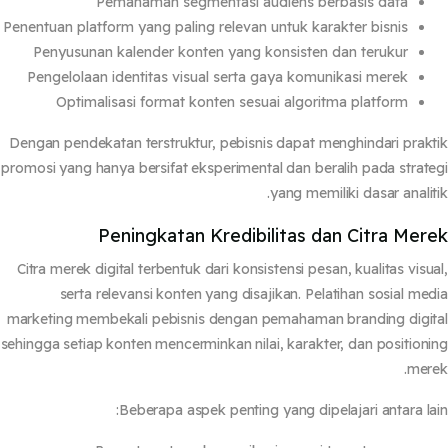
Pemahaman segmentasi audiens berbasis data
Penentuan platform yang paling relevan untuk karakter bisnis
Penyusunan kalender konten yang konsisten dan terukur
Pengelolaan identitas visual serta gaya komunikasi merek
Optimalisasi format konten sesuai algoritma platform
Dengan pendekatan terstruktur, pebisnis dapat menghindari prak
promosi yang hanya bersifat eksperimental dan beralih pada strat
yang memiliki dasar analit
Peningkatan Kredibilitas dan Citra Mer
Citra merek digital terbentuk dari konsistensi pesan, kualitas visu
serta relevansi konten yang disajikan. Pelatihan sosial me
marketing membekali pebisnis dengan pemahaman branding digi
sehingga setiap konten mencerminkan nilai, karakter, dan position
mer
Beberapa aspek penting yang dipelajari antara la