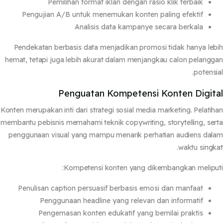
Pemilihan format iklan dengan rasio klik terbaik
Pengujian A/B untuk menemukan konten paling efektif
Analisis data kampanye secara berkala
Pendekatan berbasis data menjadikan promosi tidak hanya le
hemat, tetapi juga lebih akurat dalam menjangkau calon pelang
potensi
Penguatan Kompetensi Konten Digit
Konten merupakan inti dari strategi sosial media marketing. Pelati
membantu pebisnis memahami teknik copywriting, storytelling, se
penggunaan visual yang mampu menarik perhatian audiens da
waktu singk
Kompetensi konten yang dikembangkan melipu
Penulisan caption persuasif berbasis emosi dan manfaat
Penggunaan headline yang relevan dan informatif
Pengemasan konten edukatif yang bernilai praktis