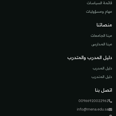
قائمة السياسات
مهام ومسؤوليات
منصاتنا
مينا الجامعات
مينا المدارس
دليل المدرب والمتدرب
دليل المدرب
دليل المتدرب
اتصل بنا
00966920022962
info@mena.edu.sa