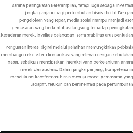
sarana peningkatan keterampilan, tetapi juga sebagai invest
jangka panjang bagi pertumbuhan bisnis digital. Den
pengelolaan yang tepat, media sosial mampu menjadi a
pemasaran yang berkontribusi langsung terhadap peningka
kesadaran merek, loyalitas pelanggan, serta stabilitas arus penjual
Penguatan literasi digital melalui pelatihan memungkinkan pebis
membangun ekosistem komunikasi yang relevan dengan kebutu
pasar, sekaligus menciptakan interaksi yang berkelanjutan ant
merek dan audiens. Dalam jangka panjang, kompetensi 
mendukung transformasi bisnis menuju model pemasaran y
adaptif, terukur, dan berorientasi pada pertumbuh
كتل