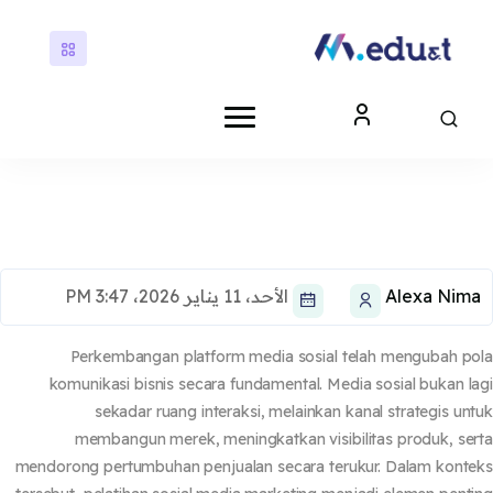
ى إلى المحتوى الرئيسي
كتل
كتل
Alexa Nim
الأحد، 11 يناير 2026، 3:47 PM
Perkembangan platform media sosial telah mengubah p
komunikasi bisnis secara fundamental. Media sosial bukan l
sekadar ruang interaksi, melainkan kanal strategis un
membangun merek, meningkatkan visibilitas produk, se
mendorong pertumbuhan penjualan secara terukur. Dalam kont