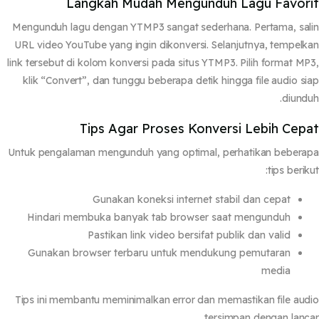
Langkah Mudah Mengunduh Lagu Favor
Mengunduh lagu dengan YTMP3 sangat sederhana. Pertama, sa
URL video YouTube yang ingin dikonversi. Selanjutnya, tempel
link tersebut di kolom konversi pada situs YTMP3. Pilih format M
klik “Convert”, dan tunggu beberapa detik hingga file audio s
diund
Tips Agar Proses Konversi Lebih Cep
Untuk pengalaman mengunduh yang optimal, perhatikan beber
tips berik
Gunakan koneksi internet stabil dan cepat
Hindari membuka banyak tab browser saat mengunduh
Pastikan link video bersifat publik dan valid
Gunakan browser terbaru untuk mendukung pemutaran
media
Tips ini membantu meminimalkan error dan memastikan file au
tersimpan dengan lanc