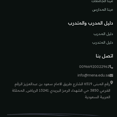
مينا الجامعات
مينا المدارس
دليل المدرب والمتدرب
دليل المدرب
دليل المتدرب
اتصل بنا
00966920022962
info@mena.edu.sa
رقم المبنى 6519 الشارع طريق الامام سعود بن عبدالعزيز الرقم
الفرعي 3850 حي الشهداء الرمز البريدي 13241 الرياض, المملكة
العربية السعودية