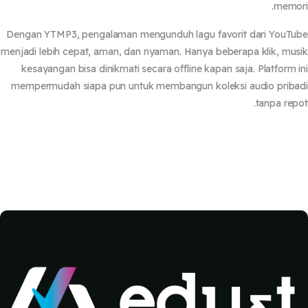
memo
Dengan YTMP3, pengalaman mengunduh lagu favorit dari YouT
menjadi lebih cepat, aman, dan nyaman. Hanya beberapa klik, mu
kesayangan bisa dinikmati secara offline kapan saja. Platform 
mempermudah siapa pun untuk membangun koleksi audio prib
tanpa rep
كتل
كتل