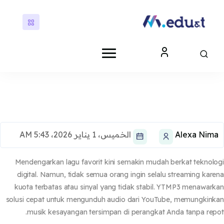
ى إلى المحتوى الرئيسي
كتل
كتل
Alexa Nim
الخميس، 1 يناير 2026، 5:43 AM
Mendengarkan lagu favorit kini semakin mudah berkat teknol
digital. Namun, tidak semua orang ingin selalu streaming kar
kuota terbatas atau sinyal yang tidak stabil. YTMP3 menawar
solusi cepat untuk mengunduh audio dari YouTube, memungkin
musik kesayangan tersimpan di perangkat Anda tanpa rep