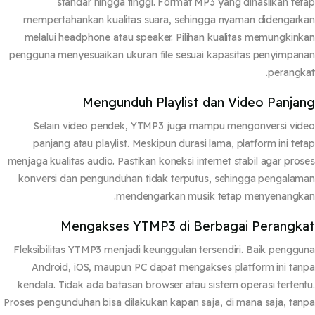
standar hingga tinggi. Format MP3 yang dihasilkan te
mempertahankan kualitas suara, sehingga nyaman didengar
melalui headphone atau speaker. Pilihan kualitas memungkin
pengguna menyesuaikan ukuran file sesuai kapasitas penyimpa
perangk
Mengunduh Playlist dan Video Panja
Selain video pendek, YTMP3 juga mampu mengonversi vi
panjang atau playlist. Meskipun durasi lama, platform ini te
menjaga kualitas audio. Pastikan koneksi internet stabil agar pro
konversi dan pengunduhan tidak terputus, sehingga pengala
mendengarkan musik tetap menyenangk
Mengakses YTMP3 di Berbagai Perangk
Fleksibilitas YTMP3 menjadi keunggulan tersendiri. Baik pengg
Android, iOS, maupun PC dapat mengakses platform ini ta
kendala. Tidak ada batasan browser atau sistem operasi terten
Proses pengunduhan bisa dilakukan kapan saja, di mana saja, ta