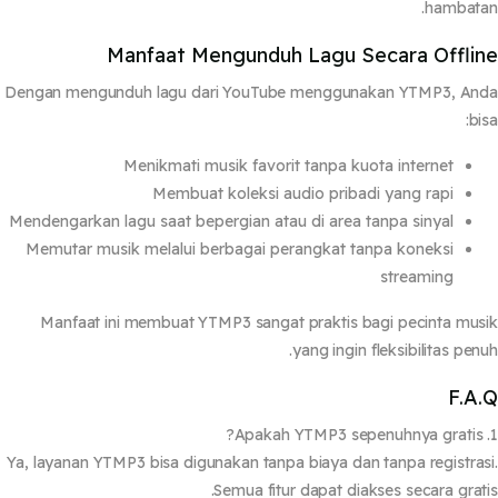
hambat
Manfaat Mengunduh Lagu Secara Offli
Dengan mengunduh lagu dari YouTube menggunakan YTMP3, An
bi
Menikmati musik favorit tanpa kuota internet
Membuat koleksi audio pribadi yang rapi
Mendengarkan lagu saat bepergian atau di area tanpa sinyal
Memutar musik melalui berbagai perangkat tanpa koneksi
streaming
Manfaat ini membuat YTMP3 sangat praktis bagi pecinta mu
yang ingin fleksibilitas pen
F.A
Ya, layanan YTMP3 bisa digunakan tanpa biaya dan tanpa registra
Semua fitur dapat diakses secara grat