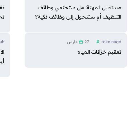
مستقبل المهنة: هل ستختفي وظائف
نق
التنظيف أم ستتحول إلى وظائف ذكية؟
تح
rokn nagd
27 مارس
iuh
تعقيم خزانات المياه
ال
أيه