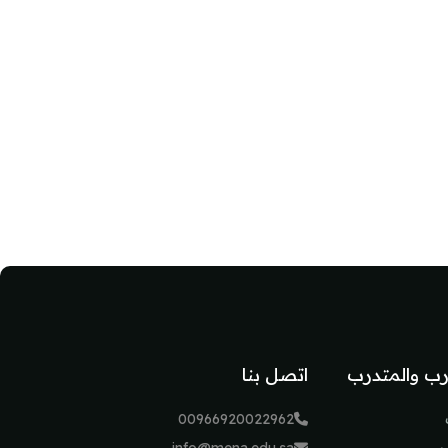
رب والمتدرب
اتصل بنا
00966920022962
ب
info@mena.edu.sa