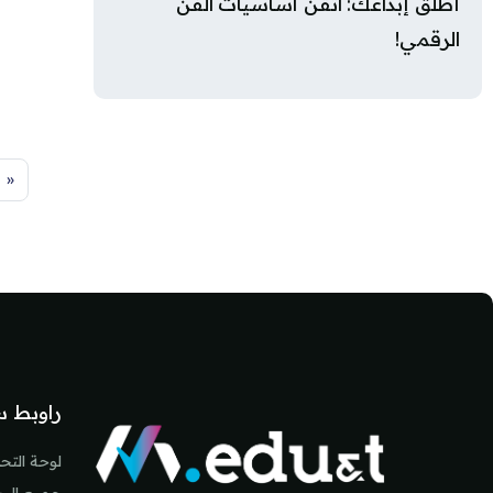
أطلق إبداعك: اتقن أساسيات الفن
الرقمي!
ا
«
لكتل
لكتل
راوبط س
لوحة التح
جميع البرا