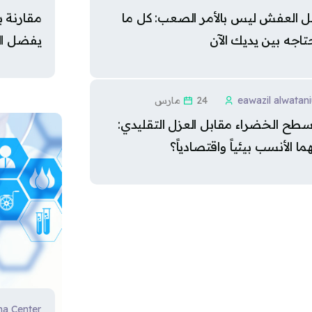
ل العفش ليس بالأمر الصعب: كل ما
تاجه بين يديك الآن
يفضل ال
eawazil alwatan
24 مارس
أسطح الخضراء مقابل العزل التقليدي:
ما الأنسب بيئياً واقتصادياً؟
a Center