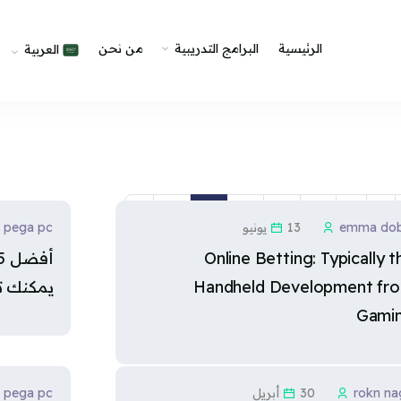
الرئيسية
البرامج التدريبية
من نحن
العربية
…
صفحة 1
لصفحة السابقة
صفحة 51
صفحة 52
صفحة 53
صفحة 54
صفحة 55
الصفحة التالية
»
55
54
53
52
51
1
emma dob
13 يونيو
pega pc
Online Betting: Typically t
Handheld Development fr
يمكنك تح
Gami
rokn na
30 أبريل
pega pc