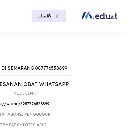
الأقسام
خطى إلى المحتوى الرئيسي
لكتل
لكتل
 DI SEMARANG 087776558899
PEMESANAN OBAT WHATSAPP
KLIK LINK.
ps://wa.me/6287776558899
OBAT ABORSI PENGGUGUR
TEMPAT CYTOTEC ASLI