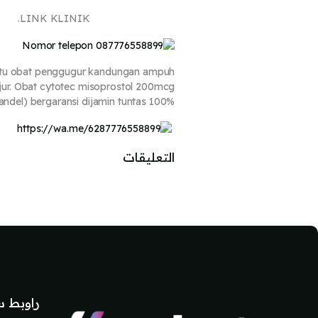
LINK KLINIK.
aitu obat penggugur kandungan ampuh
jur. Obat cytotec misoprostol 200mcg
del) bergaransi dijamin tuntas 100%.
التعليقات
لكتل
لكتل
راوبط س