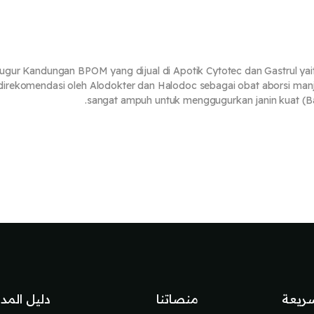
gur Kandungan BPOM yang dijual di Apotik Cytotec dan Gastrul y
direkomendasi oleh Alodokter dan Halodoc sebagai obat aborsi man
sangat ampuh untuk menggugurkan janin kuat (Ban
ريعة
منصاتنا
دليل المد