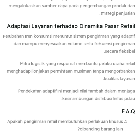
mengalokasikan sumber daya pada pengembangan produk d
strategi penjual
Adaptasi Layanan terhadap Dinamika Pasar Reta
Perubahan tren konsumsi menuntut sistem pengiriman yang adap
dan mampu menyesuaikan volume serta frekuensi pengiri
secara fleksib
Mitra logistik yang responsif membantu pelaku usaha ret
menghadapi lonjakan permintaan musiman tanpa mengorban
kualitas layan
Pendekatan adaptif ini menjadi nilai tambah dalam menj
kesinambungan distribusi lintas pul
F.A
Apakah pengiriman retail membutuhkan perlakuan khusus
dibanding barang lain?