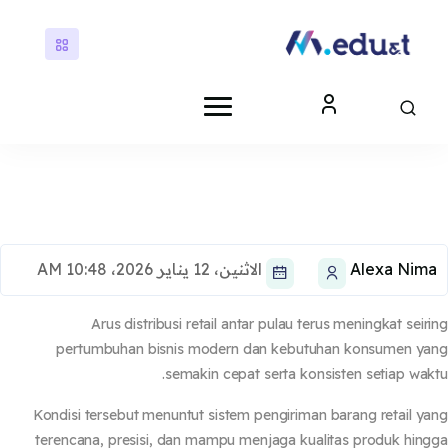
ى إلى المحتوى الرئيسي
كتل
كتل
Alexa Nim
الاثنين، 12 يناير 2026، 10:48 AM
Arus distribusi retail antar pulau terus meningkat seir
pertumbuhan bisnis modern dan kebutuhan konsumen y
semakin cepat serta konsisten setiap wak
Kondisi tersebut menuntut sistem pengiriman barang retail y
terencana, presisi, dan mampu menjaga kualitas produk hin