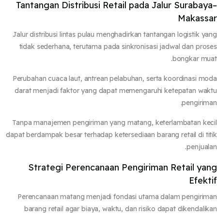
Tantangan Distribusi Retail pada Jalur Surabay
Makass
Jalur distribusi lintas pulau menghadirkan tantangan logistik y
tidak sederhana, terutama pada sinkronisasi jadwal dan pro
bongkar mu
Perubahan cuaca laut, antrean pelabuhan, serta koordinasi m
darat menjadi faktor yang dapat memengaruhi ketepatan wa
pengirim
Tanpa manajemen pengiriman yang matang, keterlambatan ke
dapat berdampak besar terhadap ketersediaan barang retail di ti
penjual
Strategi Perencanaan Pengiriman Retail ya
Efekt
Perencanaan matang menjadi fondasi utama dalam pengiri
barang retail agar biaya, waktu, dan risiko dapat dikendali