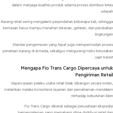
dalam menjaga kualitas produk selama proses distribusi lin
wilay
Barang retail sering mengalami perpindahan beberapa kali, sehin
kemasan harus mampu menahan tekanan, getaran, dan peruba
lingkung
Standar pengemasan yang tepat juga mempermudah pros
penataan barang di armada, sekaligus mengurangi risiko kerusa
saat trans
Mengapa Fio Trans Cargo Dipercaya unt
Pengiriman Reta
Kepercayaan pelaku usaha retail tidak dibangun secara inst
melainkan melalui konsistensi layanan dan pemahaman menda
terhadap kebutuhan kli
Fio Trans Cargo dikenal sebagai perusahaan eksped
berpengalaman yang memahami ritme distribusi retail 