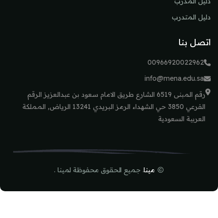
دليل المدرب
دليل المتدرب
اتصل بنا
00966920022962
info@mena.edu.sa
رقم المبنى 6519 الشارع طريق الامام سعود بن عبدالعزيز الرقم
الفرعي 3850 حي الشهداء الرمز البريدي 13241 الرياض, المملكة
العربية السعودية
مينا
. جميع الحقوق محفوظة لمينا .